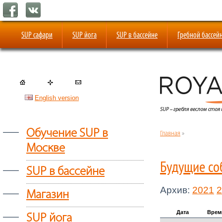
SUP сафари
SUP йога
SUP в бассейне
Гребной бассей
English version
—
Обучение SUP в
Главная
»
Москве
Будущие со
—
SUP в бассейне
Архив:
2021
2
—
Магазин
—
Дата
Врем
SUP йога