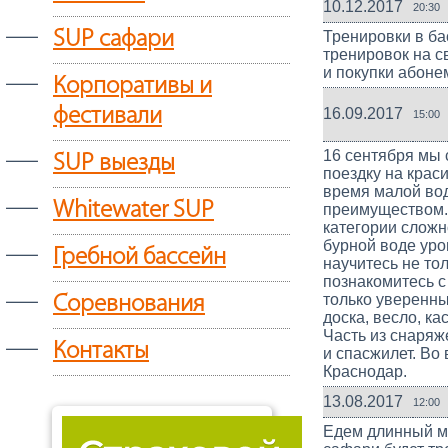
10.12.2017
20:30
—
SUP сафари
Тренировки в ба
тренировок на с
и покупки абоне
—
Корпоративы и
фестивали
16.09.2017
15:00
—
16 сентября мы 
SUP выезды
поездку на крас
время малой во
—
Whitewater SUP
преимуществом. 
категории сложн
бурной воде уро
—
Гребной бассейн
научитесь не то
познакомитесь с
—
только уверенн
Соревнования
доска, весло, ка
Часть из снаряже
—
Контакты
и спасжилет. Во
Краснодар.
13.08.2017
12:00
Едем длинный ма