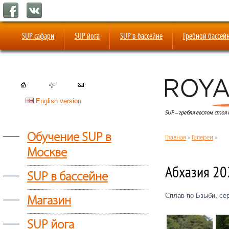
SUP сафари
SUP йога
SUP в бассейне
Гребной бассей
English version
—
Обучение SUP в
Главная
»
Галереи
»
Москве
Абхазия 20
—
SUP в бассейне
—
Сплав по Бзыби, се
Магазин
—
SUP йога